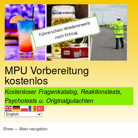
Skip
to
main
content
MPU Vorbereitung
kostenlos
Kostenloser Fragenkatalog, Reaktionstests,
Psychotests u. Originalgutachten
Show — Main navigation
Main