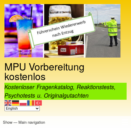
Skip
to
main
content
MPU Vorbereitung
kostenlos
Kostenloser Fragenkatalog, Reaktionstests,
Psychotests u. Originalgutachten
Show — Main navigation
Main